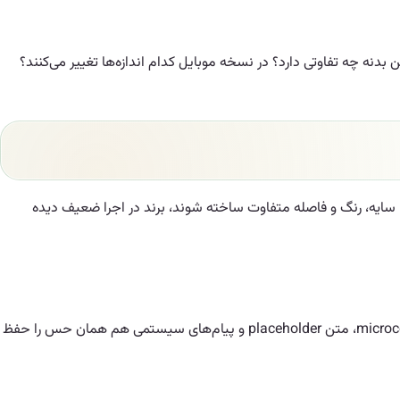
 چقدر اختلاف دارند؟ متن دکمه با متن بدنه چه تفاوتی دارد؟ در نسخه موبایل کدام اندازه‌ها تغییر می‌کنند؟
ع، سایه، رنگ و فاصله متفاوت ساخته شوند، برند در اجرا ضعیف دیده
برندی که بر دقت تأکید دارد، معمولاً به فواصل منظم، دکمه‌های واضح و فرم‌های کم‌ابهام نیاز دارد. برندی که صمیمیت را محور قرار داده، باید در microcopy، متن placeholder و پیام‌های سیستمی هم همان حس را حفظ