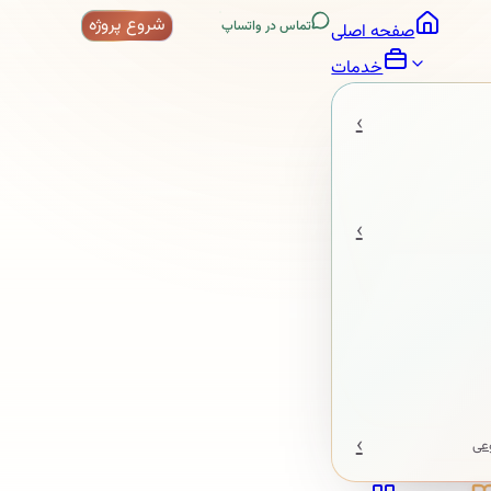
شروع پروژه
تماس در واتساپ
صفحه اصلی
خدمات
‹
‹
‹
عی