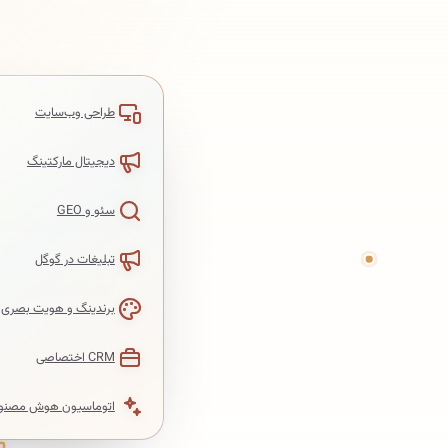
طراحی وب‌سایت
دیجیتال مارکتینگ
سئو و GEO
تبلیغات در گوگل
برندینگ و هویت بصری
CRM اختصاصی
اتوماسیون هوش مصنو