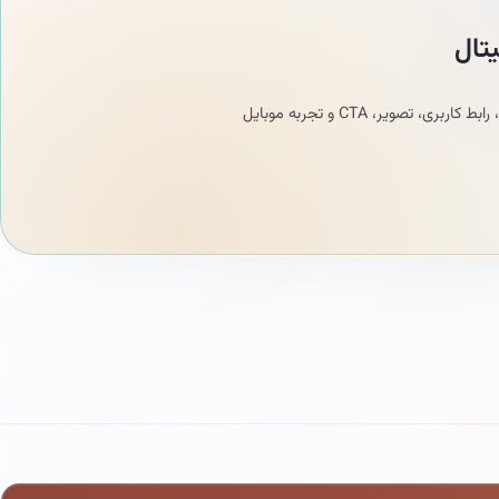
تال
زبان برند فقط لحن نوشتار یا چند رنگ سازمانی نیست؛ در سایت و محصول دیجیتال باید در متن، رابط کاربری، تصویر، CTA و تجربه موبایل