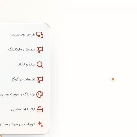
طراحی وب‌سایت
دیجیتال مارکتینگ
سئو و GEO
تبلیغات در گوگل
برندینگ و هویت بصری
CRM اختصاصی
اتوماسیون هوش مصنو