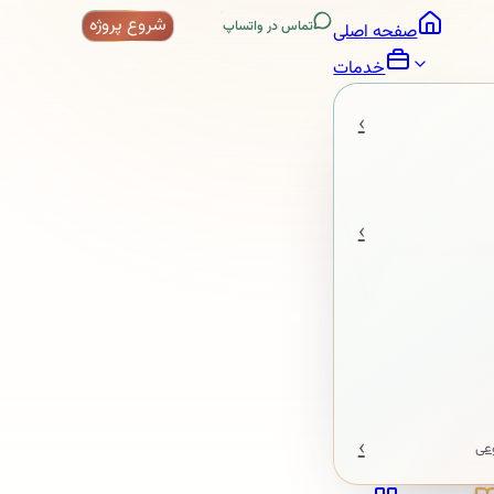
شروع پروژه
تماس در واتساپ
صفحه اصلی
خدمات
‹
‹
‹
عی