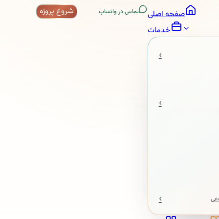
شروع پروژه
تماس در واتساپ
صفحه اصلی
خدمات
‹
‹
‹
عی