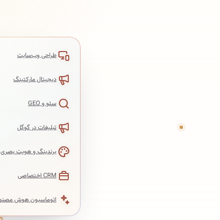
طراحی وب‌سایت
دیجیتال مارکتینگ
سئو و GEO
تبلیغات در گوگل
برندینگ و هویت بصری
CRM اختصاصی
اتوماسیون هوش مصنو