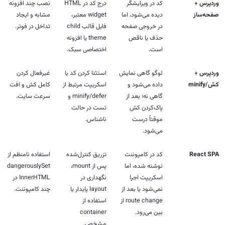
کد در ویرایشگر
درج کد در HTML
نصب چند افزونه
دیده می‌شود، اما
widget معتبر،
مشابه و ایجاد
در خروجی صفحه
فایل قالب child
تداخل در فوتر.
حذف یا ناقص
theme یا افزونه
است.
اختصاصی سبک.
لوگو گاهی نمایش
استثنا کردن کد یا
غیرفعال کردن
داده می‌شود و
اسکریپت مرتبط از
کامل کش و افت
گاهی نه؛ بعد از
minify/defer و
سرعت سایت.
پاک‌کردن کش
تست در حالت
موقتاً درست
ناشناس.
می‌شود.
کد در کامپوننت
تزریق کنترل‌شده
استفاده نامنظم از
نوشته شده، اما
پس از mount،
dangerouslySet
اسکریپت اجرا
نگهداری در
InnerHTML در
نمی‌شود یا بعد از
layout پایدار یا
چند کامپوننت.
route change از
استفاده از
بین می‌رود.
container
مشخص.