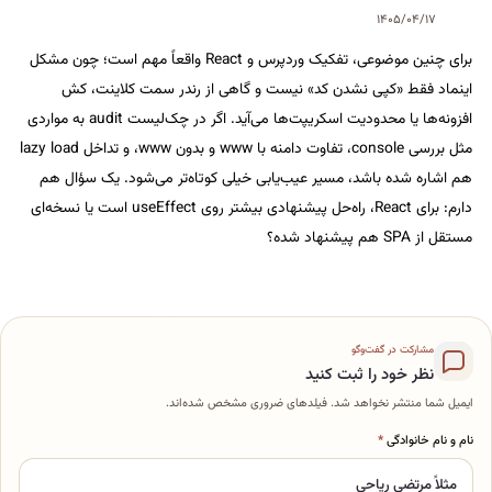
۱۴۰۵/۰
برای چنین موضوعی، تفکیک وردپرس و React واقعاً مهم است؛ چون مشکل
ط «کپی نشدن کد» نیست و گاهی از رندر سمت کلاینت، کش
افزونه‌ها یا محدودیت اسکریپت‌ها می‌آید. اگر در چک‌لیست audit به مواردی
مثل بررسی console، تفاوت دامنه با www و بدون www، و تداخل lazy load
شده باشد، مسیر عیب‌یابی خیلی کوتاه‌تر می‌شود. یک سؤال هم
دارم: برای React، راه‌حل پیشنهادی بیشتر روی useEffect است یا نسخه‌ای
ه؟
کت در گفت‌وگو
 خود را ثبت کنید
نتشر نخواهد شد. فیلدهای ضروری مشخص شده‌اند.
نوادگی
*