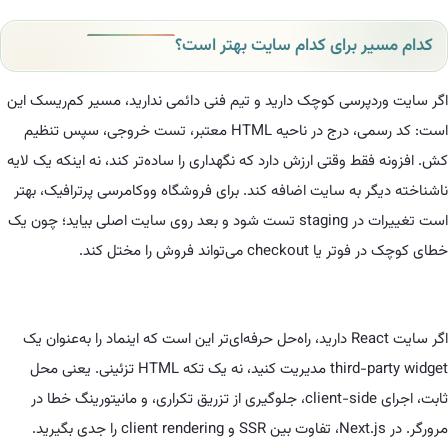
ر برای کدام سایت بهتر است؟
دپرسی کوچک دارید و تیم فنی دائمی ندارید، مسیر کم‌ریسک این
است: کد رسمی، درج در ناحیه HTML معتبر، تست خروجی، سپس تنظیم
قط وقتی ارزش دارد که نگهداری را ساده‌تر کند، نه اینکه یک لایه
ر به سایت اضافه کند. برای فروشگاه ووکامرسی پرترافیک، بهتر
است تغییرات در staging تست شود و بعد روی سایت اصلی بیاید؛ چون یک
 می‌تواند فروش را مختل کند.
اگر سایت React دارید، راه‌حل حرفه‌ای‌تر این است که اینماد را به‌عنوان یک
third-party widget مدیریت کنید، نه یک تکه HTML تزئینی. یعنی محل
ثابت، اجرای client-side، جلوگیری از تزریق تکراری، و مانیتورینگ خطا در
مرورگر. در Next.js، تفاوت بین SSR و client rendering را جدی بگیرید.