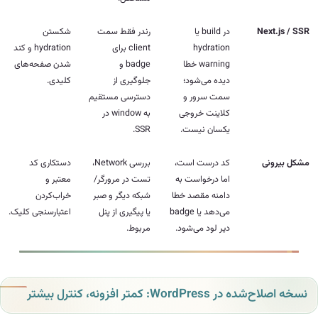
Ne
در build یا
رندر فقط سمت
شکستن
hydration
client برای
hydration و کند
warning خطا
badge و
شدن صفحه‌های
دیده می‌شود؛
جلوگیری از
کلیدی.
سمت سرور و
دسترسی مستقیم
کلاینت خروجی
به window در
یکسان نیست.
SSR.
ی
کد درست است،
بررسی Network،
دستکاری کد
اما درخواست به
تست در مرورگر/
معتبر و
دامنه مقصد خطا
شبکه دیگر و صبر
خراب‌کردن
می‌دهد یا badge
یا پیگیری از پنل
اعتبارسنجی کلیک.
دیر لود می‌شود.
مربوط.
WordP: کمتر افزونه، کنترل بیشتر