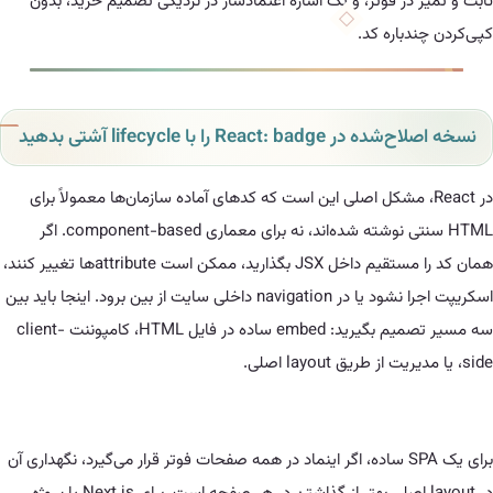
در فوتر، و یک اشاره اعتمادساز در نزدیکی تصمیم خرید، بدون
باره کد.
React: را با lifecycle آشتی بدهید
React، مشکل اصلی این است که کدهای آماده سازمان‌ها معمولاً برای
HTML سنتی نوشته شده‌اند، نه برای معماری component-based. اگر
همان کد را مستقیم داخل JSX بگذارید، ممکن است attributeها تغییر کنند،
اسکریپت اجرا نشود یا در navigation داخلی سایت از بین برود. اینجا باید بین
سه مسیر تصمیم بگیرید: embed ساده در فایل HTML، کامپوننت client-
برای یک SPA ساده، اگر اینماد در همه صفحات فوتر قرار می‌گیرد، نگهداری آن